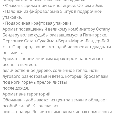
• Флакон с ароматной композицией. Объем 30мл.
• Палочки из фиброволокна 5 штук в подарочной
упаковке.
• Подарочная крафтовая упаковка.
Аромат посвященный великому комбинатору Остапу
Бендеру волею судьбы оказавшемуся в Пятигорске.
Персонаж Остап-Сулейман-Берта-Мария-Бендер-Бей
«… в Старгород вошел молодой человек лет двадцати
восьми…»
Аромат с переменчивым характером напоминает
осень: в нем есть
величественное дерево, солнечное тепло, ноты
лугового разнотравья и ветер, который бросает вам
под ноги горечь прелой листвы
после дождя.
Аромат вне территорий.
Обсидиан - добывается из центра земли и обладает
особой силой. Ключевая из
них — правда. Является символом чистых помыслов и