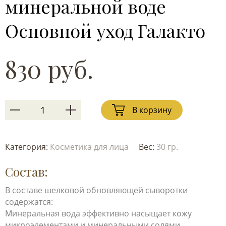
минеральной воде
Основной уход Галакто
830 руб.
В корзину
Категория:
Косметика для лица
Вес:
30 гр.
Состав:
В составе шелковой обновляющей сыворотки
содержатся:
Минеральная вода эффективно насыщает кожу
микроэлементами и минеральными солями