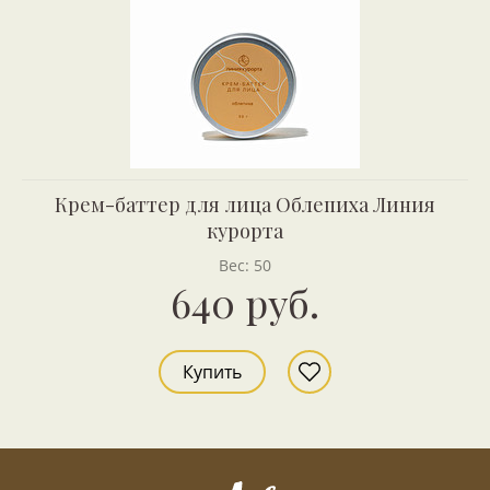
Крем-баттер для лица Облепиха Линия
курорта
Вес: 50
640 руб.
Купить