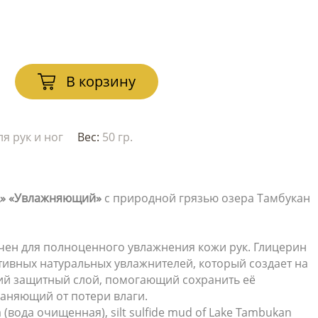
В корзину
я рук и ног
Вес:
50 гр.
A»
«Увлажняющий»
с природной грязью озера Тамбукан
чен для полноценного увлажнения кожи рук. Глицерин
тивных натуральных увлажнителей, который создает на
ий защитный слой, помогающий сохранить её
раняющий от потери влаги.
a (вода очищенная), silt sulfide mud of Lake Tambukan