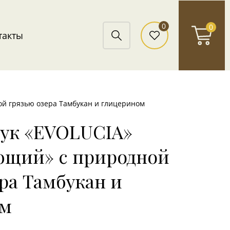
0
0
такты
й грязью озера Тамбукан и глицерином
рук «EVOLUCIA»
щий» с природной
ра Тамбукан и
ом