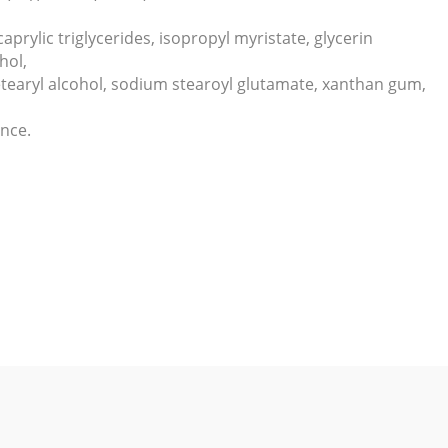
prylic triglycerides, isopropyl myristate, glycerin
hol,
etearyl alcohol, sodium stearoyl glutamate, xanthan gum,
ance.