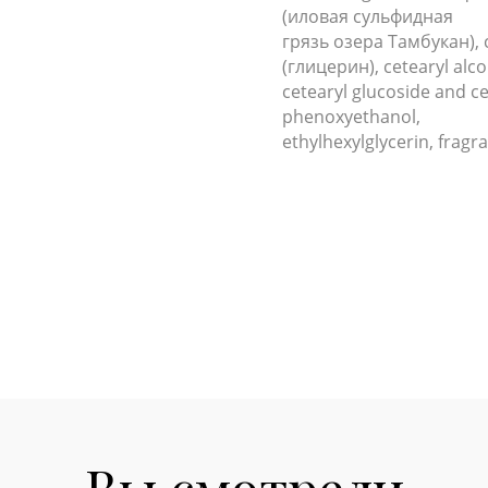
(иловая сульфидная
грязь озера Тамбукан), ca
(глицерин), cetearyl alco
cetearyl glucoside and c
phenoxyethanol,
ethylhexylglycerin, fragr
Вы смотрели