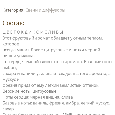
Категория:
Свечи и диффузоры
Состав:
Ц В Е Т О К Д И К О Й С Л И В Ы
Этот фруктовый аромат обладает уютным теплом,
которое
всегда манит. Яркие цитрусовые и нотки черной
вишни усилива-
ют сердце темной сливы этого аромата. Базовые ноты
амбры,
сахара и ванили усиливают сладость этого аромата, а
мускус и
фрезия придают ему легкий землистый оттенок.
Верхние ноты: цитрусовые
Ноты сердца: черная вишня, слива
Базовые ноты: ваниль, фрезия, амбра, легкий мускус,
сахар
Состав: бесспиртовая основа MMB, ароматические