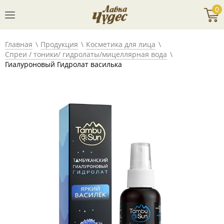
0
Главная
Продукция
Косметика для лица
Спреи / тоники/ гидролаты/мицеллярная вода
Гиалуроновый Гидролат василька