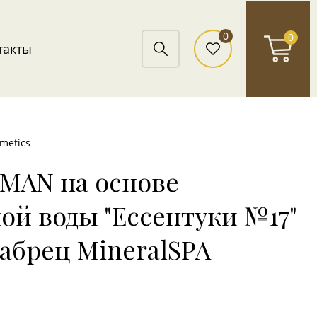
0
0
такты
metics
MAN на основе
ой воды "Ессентуки №17"
абрец MineralSPA