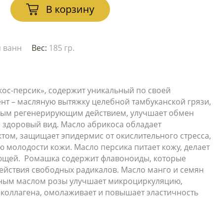
В корзину
я ванн
Вес:
185 гр.
кос-персик», содержит уникальный по своей
нт – масляную вытяжку целебной тамбуканской грязи,
ным регенерирующим действием, улучшает обмен
е здоровый вид. Масло абрикоса обладает
том, защищает эпидермис от окислительного стресса,
 молодости кожи. Масло персика питает кожу, делает
яющей. Ромашка содержит флавоноиды, которые
ействия свободных радикалов. Масло манго и семян
рным маслом розы улучшает микроциркуляцию,
 коллагена, омолаживает и повышает эластичность