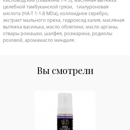
Кисловодский (скважина 7-РЭ), масляная вытяжка
целебной тамбуканской грязи, гиалуроновая
кислота (НА-Т 1-1.8 MDa), коллоидное серебро,
экстракт мыльного ореха, гидроксид калия, масляная
вытяжка василька, масло облепихи, масло арганы,
отвары ромашки, шалфея, розмарина, родиолы
розовой, аромамасло миндаля.
Вы смотрели