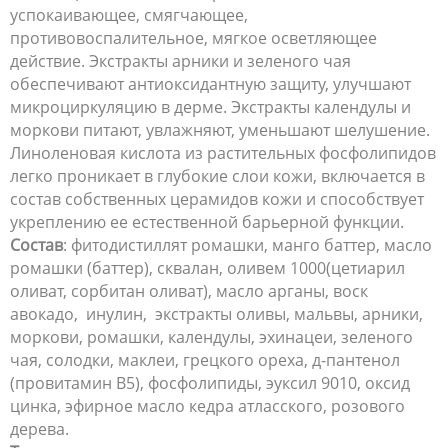
успокаивающее, смягчающее,
противовоспалительное, мягкое осветляющее
действие. Экстракты арники и зеленого чая
обеспечивают антиоксидантную защиту, улучшают
микроциркуляцию в дерме. Экстракты календулы и
моркови питают, увлажняют, уменьшают шелушение.
Линоленовая кислота из растительных фосфолипидов
легко проникает в глубокие слои кожи, включается в
состав собственных церамидов кожи и способствует
укреплению ее естественной барьерной функции.
Состав
: фитодистиллят ромашки, манго баттер, масло
ромашки (баттер), сквалан, оливем 1000(цетиарил
оливат, сорбитан оливат), масло арганы, воск
авокадо, инулин, экстракты оливы, мальвы, арники,
моркови, ромашки, календулы, эхинацеи, зеленого
чая, солодки, маклеи, грецкого ореха, д-пантенол
(провитамин В5), фосфолипиды, эуксил 9010, оксид
цинка, эфирное масло кедра атласского, розового
дерева.