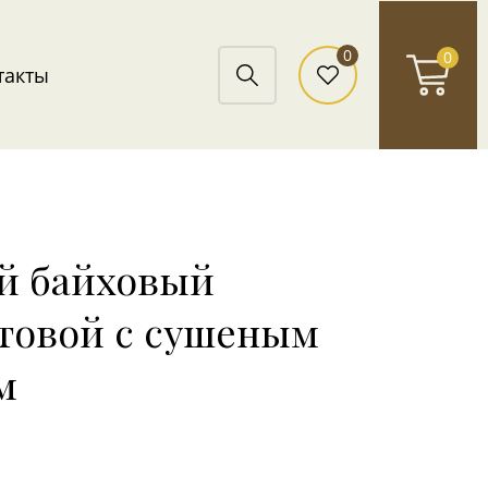
0
0
такты
й байховый
товой с сушеным
м