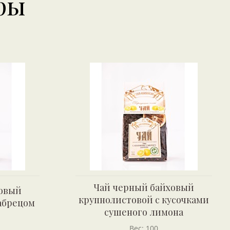
ры
Чай черный байховый
ховый
крупнолистовой с кусочками
абрецом
сушеного лимона
Вес: 100