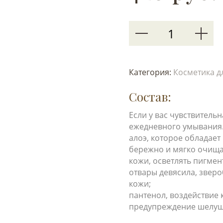
Категория:
Косметика д
Состав:
Если у вас чувствитель
ежедневного умывания.
алоэ, которое обладае
бережно и мягко очищат
кожи, осветлять пигме
отвары девясила, звер
кожи;
пантенол, воздействие 
предупреждение шелуше