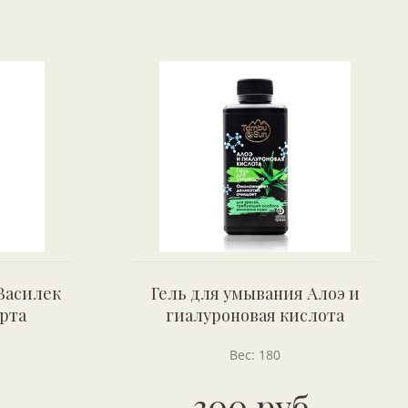
Василек
Гель для умывания Алоэ и
рта
гиалуроновая кислота
Вес: 180
.
300 руб.