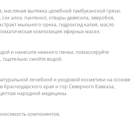
я, масляная вытяжка целебной тамбуканской грязи,
 сок алоэ, пантенол, отвары девясила, зверобоя,
стракт мыльного ореха, гидроксид калия, масло
ароматическая композиция эфирных масел.
одой и нанесите немного пенки, помассируйте
 тщательно смойте водой.
натуральной лечебной и уходовой косметики на основе
 Краснодарского края и гор Северного Кавказа,
цептам народной медицины.
еносимость компонентов.