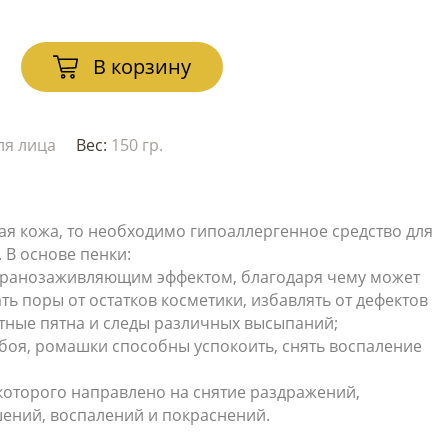
В корзину
ля лица
Вес:
150 гр.
ная кожа, то необходимо гипоаллергенное средство для
 В основе пенки:
т ранозаживляющим эффектом, благодаря чему может
ь поры от остатков косметики, избавлять от дефектов
нтные пятна и следы различных высыпаний;
обоя, ромашки способны успокоить, снять воспаление
которого направлено на снятие раздражений,
ний, воспалений и покраснений.