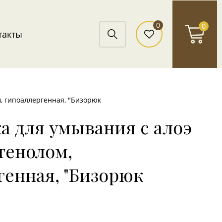
0
0
такты
, гипоаллергенная, "Бизорюк
а для умывания с алоэ
тенолом,
генная, "Бизорюк