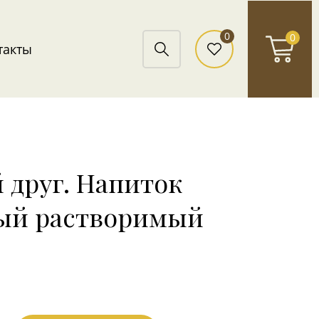
0
0
такты
 друг. Напиток
ый растворимый