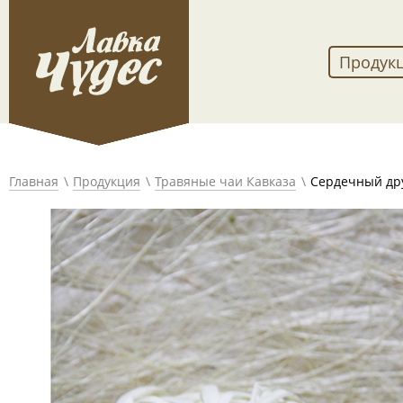
Продук
Главная
Продукция
Травяные чаи Кавказа
Сердечный др