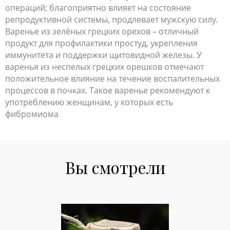
операций; благоприятно влияет на состояние
репродуктивной системы, продлевает мужскую силу.
Варенье из зелёных грецких орехов – отличный
продукт для профилактики простуд, укрепления
иммунитета и поддержки щитовидной железы. У
варенья из неспелых грецких орешков отмечают
положительное влияние на течение воспалительных
процессов в почках. Такое варенье рекомендуют к
употреблению женщинам, у которых есть
фибромиома
Вы смотрели